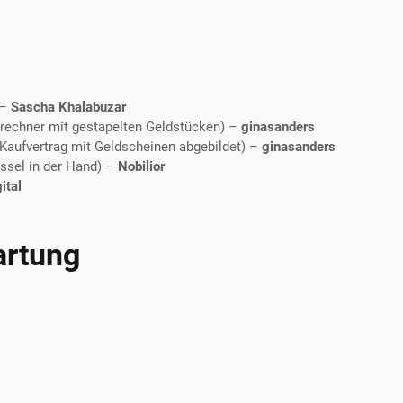
–
Sascha Khalabuzar
nrechner mit gestapelten Geldstücken)
–
ginasanders​
Kaufvertrag mit Geldscheinen abgebildet)
–
ginasanders​
ssel in der Hand)
–
Nobilior
ital
artung