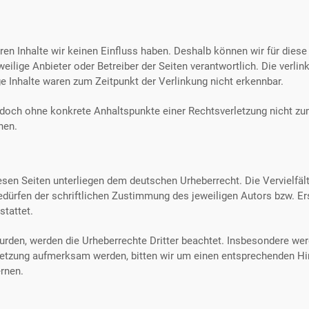
eren Inhalte wir keinen Einfluss haben. Deshalb können wir für dies
eweilige Anbieter oder Betreiber der Seiten verantwortlich. Die verl
e Inhalte waren zum Zeitpunkt der Verlinkung nicht erkennbar.
 jedoch ohne konkrete Anhaltspunkte einer Rechtsverletzung nicht 
nen.
iesen Seiten unterliegen dem deutschen Urheberrecht. Die Vervielfäl
dürfen der schriftlichen Zustimmung des jeweiligen Autors bzw. Er
stattet.
 wurden, werden die Urheberrechte Dritter beachtet. Insbesondere werd
rletzung aufmerksam werden, bitten wir um einen entsprechenden H
rnen.